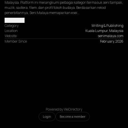
Malaysia. Platform ini merangkumi pelbagai kategori termasuk seni tampak, 
muzik, sastera, filem, dan profil tokoh budaya. Berdasarkan rekod 
penerbitannya, Seni Malaya memaparkan esei…
Read more
Category
Writing & Publishing
Location
Kuala Lumpur, Malaysia
Website
senimalaya.com
Member Since
February, 2026
Powered by WeDirectory
Login
Become a member