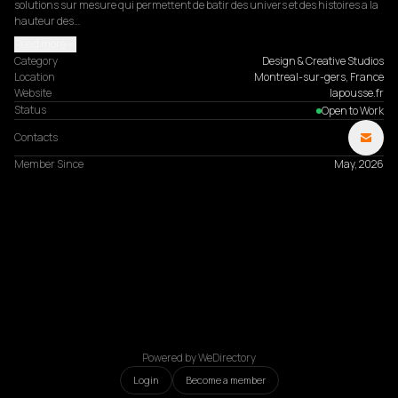
solutions sur mesure qui permettent de batir des univers et des histoires a la 
hauteur des…
Read more
Category
Design & Creative Studios
Location
Montreal-sur-gers, France
Website
lapousse.fr
Status
Open to Work
Contacts
Member Since
May, 2026
Powered by WeDirectory
Login
Become a member